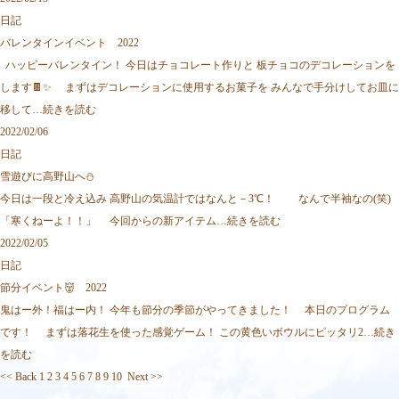
日記
バレンタインイベント 2022
ハッピーバレンタイン！ 今日はチョコレート作りと 板チョコのデコレーションを
します🍫✨ まずはデコレーションに使用するお菓子を みんなで手分けしてお皿に
移して…
続きを読む
2022/02/06
日記
雪遊びに高野山へ⛄
今日は一段と冷え込み 高野山の気温計ではなんと－3℃！ なんで半袖なの(笑)
「寒くねーよ！！」 今回からの新アイテム…
続きを読む
2022/02/05
日記
節分イベント👹 2022
鬼はー外！福はー内！ 今年も節分の季節がやってきました！ 本日のプログラム
です！ まずは落花生を使った感覚ゲーム！ この黄色いボウルにピッタリ2…
続き
を読む
<< Back
1
2
3
4
5
6
7
8
9
10
Next >>