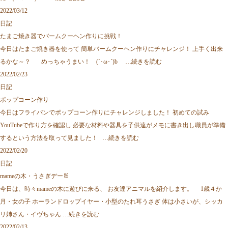
2022/03/12
日記
たまご焼き器でバームクーヘン作りに挑戦！
今日はたまご焼き器を使って 簡単バームクーヘン作りにチャレンジ！ 上手く出来
るかな～？ めっちゃうまい！ (`･ω･´)b …
続きを読む
2022/02/23
日記
ポップコーン作り
今日はフライパンでポップコーン作りにチャレンジしました！ 初めての試み
YouTubeで作り方を確認し 必要な材料や器具を子供達がメモに書き出し職員が準備
するという方法を取って見ました！ …
続きを読む
2022/02/20
日記
mameの木・うさぎデー🐰
今日は、時々mameの木に遊びに来る、 お友達アニマルを紹介します。 1歳４か
月・女の子 ホーランドロップイヤー・小型のたれ耳うさぎ 体は小さいが、シッカ
リ姉さん・イヴちゃん …
続きを読む
2022/02/13