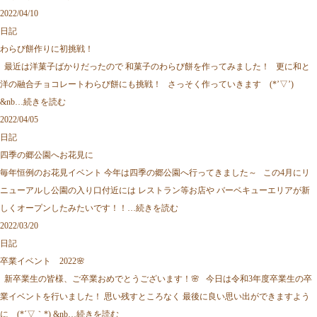
2022/04/10
日記
わらび餅作りに初挑戦！
最近は洋菓子ばかりだったので 和菓子のわらび餅を作ってみました！ 更に和と
洋の融合チョコレートわらび餅にも挑戦！ さっそく作っていきます (*’▽’)
&nb…
続きを読む
2022/04/05
日記
四季の郷公園へお花見に
毎年恒例のお花見イベント 今年は四季の郷公園へ行ってきました～ この4月にリ
ニューアルし公園の入り口付近には レストラン等お店や バーベキューエリアが新
しくオープンしたみたいです！！…
続きを読む
2022/03/20
日記
卒業イベント 2022🌸
新卒業生の皆様、ご卒業おめでとうございます！🌸 今日は令和3年度卒業生の卒
業イベントを行いました！ 思い残すところなく 最後に良い思い出ができますよう
に (*´▽｀*) &nb…
続きを読む