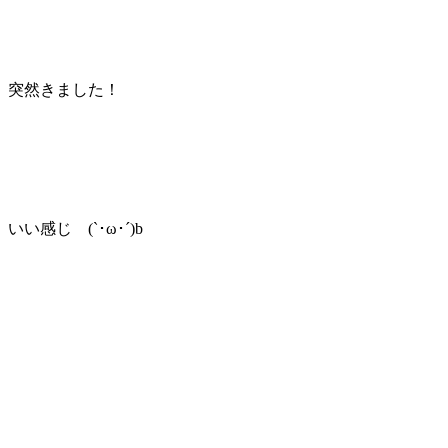
突然きました！
いい感じ (`･ω･´)b